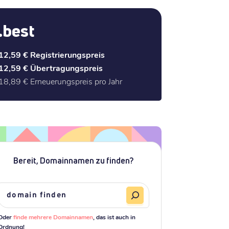
.best
12,59 €
Registrierungspreis
12,59 €
Übertragungspreis
18,89 €
Erneuerungspreis pro Jahr
Bereit, Domainnamen zu finden?
Oder
finde mehrere Domainnamen
, das ist auch in
Ordnung!