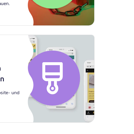
auen.
e
n
en
site- und