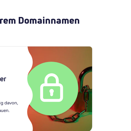
 Ihrem Domainnamen
er
ig davon,
auen.