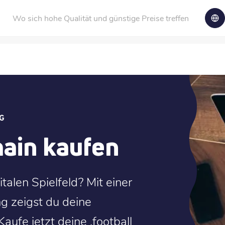
Wo sich hohe Qualität und günstige Preise treffen
G
main kaufen
talen Spielfeld? Mit einer
g zeigst du deine
aufe jetzt deine .football