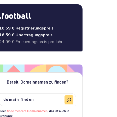
.football
16,59 €
Registrierungspreis
16,59 €
Übertragungspreis
24,99 €
Erneuerungspreis pro Jahr
Bereit, Domainnamen zu finden?
Oder
finde mehrere Domainnamen
, das ist auch in
Ordnung!