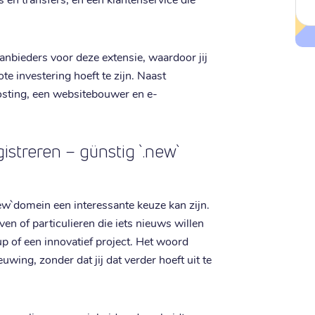
anbieders voor deze extensie, waardoor jij
ote investering hoeft te zijn. Naast
sting, een websitebouwer en e-
streren – günstig `.new`
ew` domein een interessante keuze kan zijn.
en of particulieren die iets nieuws willen
up of een innovatief project. Het woord
wing, zonder dat jij dat verder hoeft uit te