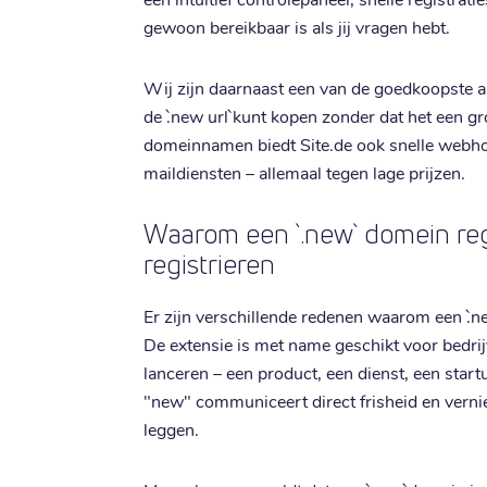
gewoon bereikbaar is als jij vragen hebt.
Wij zijn daarnaast een van de goedkoopste a
de `.new url` kunt kopen zonder dat het een gr
domeinnamen biedt Site.de ook snelle webho
maildiensten – allemaal tegen lage prijzen.
Waarom een `.new` domein regi
registrieren
Er zijn verschillende redenen waarom een `.n
De extensie is met name geschikt voor bedrijv
lanceren – een product, een dienst, een start
"new" communiceert direct frisheid en vernieu
leggen.