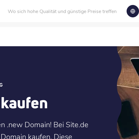
Wo sich hohe Qualität und günstige Preise treffen
G
 kaufen
en .new Domain! Bei Site.de
w Domain kaufen. Diese