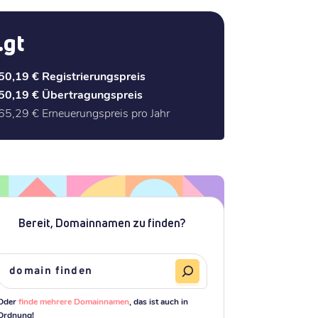
.gt
50,19 €
Registrierungspreis
50,19 €
Übertragungspreis
65,29 €
Erneuerungspreis pro Jahr
Bereit, Domainnamen zu finden?
Oder
finde mehrere Domainnamen
, das ist auch in
Ordnung!