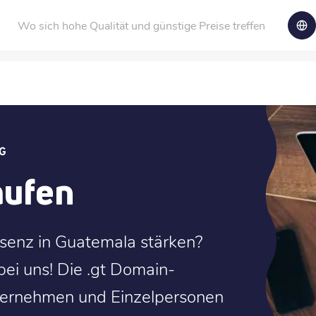
Wo sich hohe Qualität und günstige Preise treffen
G
aufen
äsenz in Guatemala stärken?
bei uns! Die .gt Domain-
nternehmen und Einzelpersonen