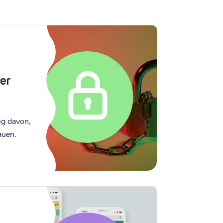
er
ig davon,
auen.