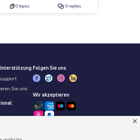
0 topics
0 replies
 Unterstützung
Folgen Sie uns
support
ieren Sie uns
Wir akzeptieren
tional
×
r website