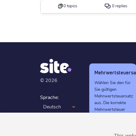
0 topics
0 replies
Mehrwertsteuersa
©
2026
Wählen Sie den für
Sie gültigen
Mehrwertsteuersatz
Sprache:
aus. Die korrekte
Deutsch
Mehrwertsteuer
wird automatisch
GDPR
beim Checkout
konform
berechnet.
This web