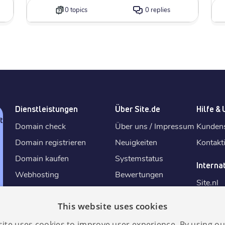
0 topics
0 replies
Dienstleistungen
Über Site.de
Hilfe &
tz
Domain check
Über uns / Impressum
Kunden
Domain registrieren
Neuigkeiten
Kontakt
Domain kaufen
Systemstatus
Interna
Webhosting
Bewertungen
Site.
nl
E-Mail-Adresse erstellen
Bedingungen und
Site.
de
Konditionen
This website uses cookies
SSL-Zertifikat
Site.
fr
Fair-Use-Politik
KI Website-Baukasten
✨
site uses cookies to improve user experience. By using ou