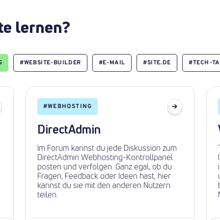
te lernen?
G
#
WEBSITE-BUILDER
#
E-MAIL
#
SITE.DE
#
TECH-T
#
WEBHOSTING
DirectAdmin
Im Forum kannst du jede Diskussion zum
DirectAdmin Webhosting-Kontrollpanel
posten und verfolgen. Ganz egal, ob du
Fragen, Feedback oder Ideen hast, hier
kannst du sie mit den anderen Nutzern
teilen.