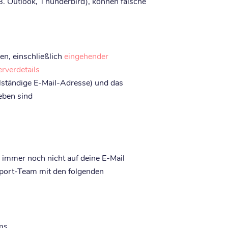
B. Outlook, Thunderbird), können falsche
en, einschließlich
eingehender
rverdetails
lständige E-Mail-Adresse) und das
eben sind
 immer noch nicht auf deine E-Mail
upport-Team mit den folgenden
ems