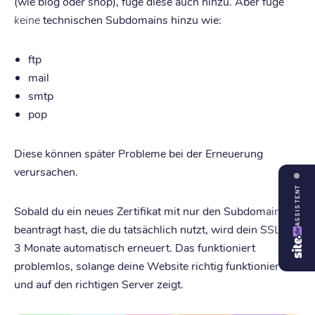
(wie blog oder shop), füge diese auch hinzu. Aber füge
keine
technischen Subdomains hinzu wie:
ftp
mail
smtp
pop
Diese können später Probleme bei der Erneuerung
verursachen.
ASSISTENT
Sobald du ein neues Zertifikat mit nur den Subdomains
beantragt hast, die du tatsächlich nutzt, wird dein SSL alle
3 Monate automatisch erneuert. Das funktioniert
problemlos, solange deine Website richtig funktioniert
und auf den richtigen Server zeigt.