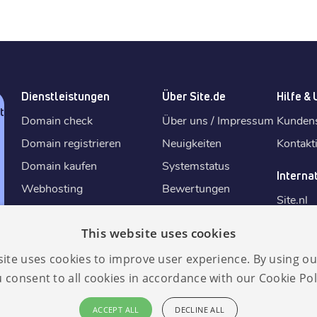
Dienstleistungen
Über Site.de
Hilfe &
tz
Domain check
Über uns / Impressum
Kunden
Domain registrieren
Neuigkeiten
Kontakt
Domain kaufen
Systemstatus
Interna
Webhosting
Bewertungen
Site.
nl
E-Mail-Adresse erstellen
Bedingungen und
Site.
de
Konditionen
This website uses cookies
SSL-Zertifikat
Site.
fr
Fair-Use-Politik
KI Website-Baukasten
✨
site uses cookies to improve user experience. By using ou
Site.
eu
Widerrufsrechte
 consent to all cookies in accordance with our Cookie Pol
Website erstellen
Site.
es
Partner
ACCEPT ALL
DECLINE ALL