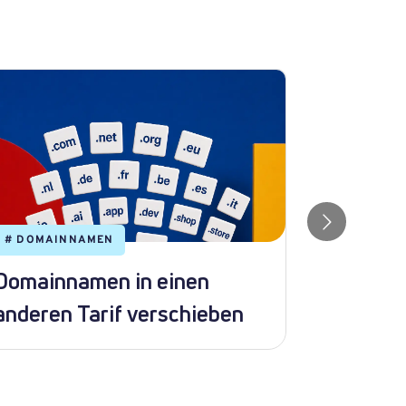
#
DOMAINNAMEN
#
WEBHOS
Domainnamen in einen
WordPre
anderen Tarif verschieben
in Direc