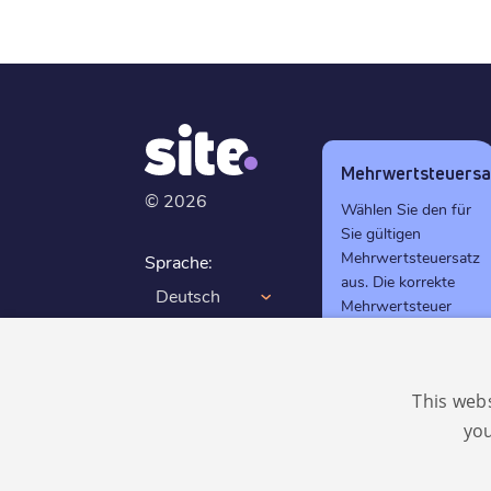
Mehrwertsteuersa
©
2026
Wählen Sie den für
Sie gültigen
Mehrwertsteuersatz
Sprache:
aus. Die korrekte
Deutsch
Mehrwertsteuer
wird automatisch
GDPR
beim Checkout
konform
berechnet.
This web
0%
you